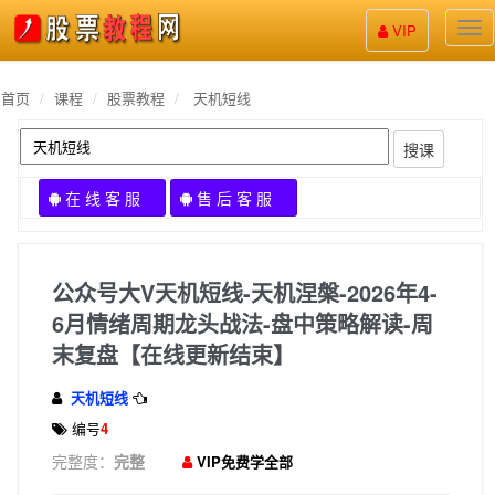
股
VIP
票
教
程
首页
课程
股票教程
天机短线
搜课
在 线 客 服
售 后 客 服
公众号大V天机短线-天机涅槃-2026年4-
6月情绪周期龙头战法-盘中策略解读-周
末复盘【在线更新结束】
天机短线
编号
4
完整度：
完整
VIP免费学全部